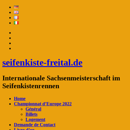
seifenkiste-freital.de
Internationale Sachsenmeisterschaft im
Seifenkistenrennen
Home
Championnat d’Europe 2022
Général
Billets
Logement
Demande de Contact
Livre d’or