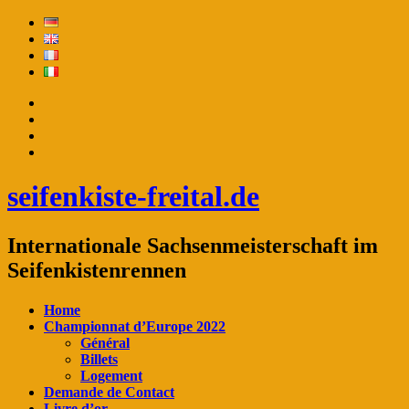
seifenkiste-freital.de
Internationale Sachsenmeisterschaft im
Seifenkistenrennen
Home
Championnat d’Europe 2022
Général
Billets
Logement
Demande de Contact
Livre d’or