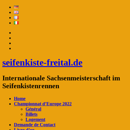
seifenkiste-freital.de
Internationale Sachsenmeisterschaft im
Seifenkistenrennen
Home
Championnat d’Europe 2022
Général
Billets
Logement
Demande de Contact
Livre d’or