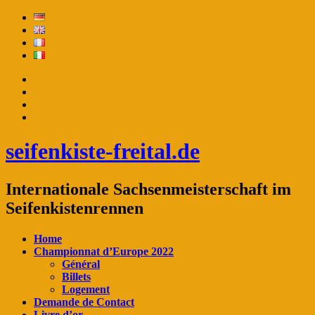
seifenkiste-freital.de
Internationale Sachsenmeisterschaft im
Seifenkistenrennen
Home
Championnat d’Europe 2022
Général
Billets
Logement
Demande de Contact
Livre d’or