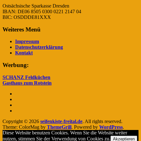
Ostsächsische Sparkasse Dresden
IBAN: DE06 8505 0300 0221 2147 04
BIC: OSDDDE81XXX
Weiteres Menü
Impressum
Datenschutzerklärung
Kontakt
Werbung:
SCHANZ Feldküchen
Gasthaus zum Rotstein
Copyright © 2026
seifenkiste-freital.de
. All rights reserved.
Theme: ColorMag by
ThemeGrill
. Powered by
WordPress
.
Diese Website benutzen Cookies. Wenn Sie die Website weiter
nutzen, stimmen Sie der Verwendung von Cookies zu.
Akzeptieren