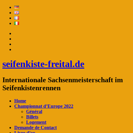
seifenkiste-freital.de
Internationale Sachsenmeisterschaft im
Seifenkistenrennen
Home
Championnat d’Europe 2022
Général
Billets
Logement
Demande de Contact
Livre d’or