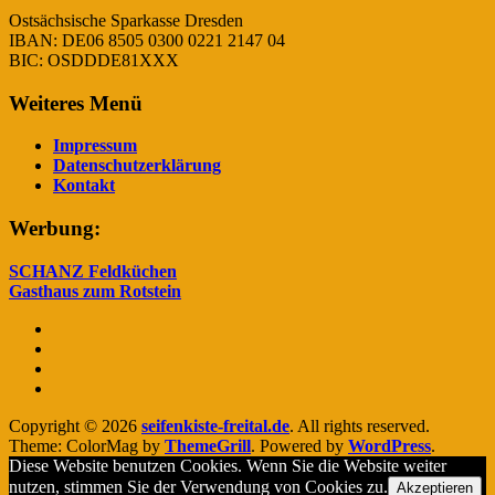
Ostsächsische Sparkasse Dresden
IBAN: DE06 8505 0300 0221 2147 04
BIC: OSDDDE81XXX
Weiteres Menü
Impressum
Datenschutzerklärung
Kontakt
Werbung:
SCHANZ Feldküchen
Gasthaus zum Rotstein
Copyright © 2026
seifenkiste-freital.de
. All rights reserved.
Theme: ColorMag by
ThemeGrill
. Powered by
WordPress
.
Diese Website benutzen Cookies. Wenn Sie die Website weiter
nutzen, stimmen Sie der Verwendung von Cookies zu.
Akzeptieren