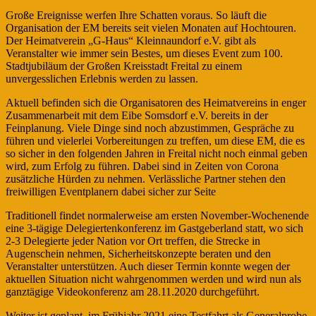
Große Ereignisse werfen Ihre Schatten voraus. So läuft die
Organisation der EM bereits seit vielen Monaten auf Hochtouren.
Der Heimatverein „G-Haus“ Kleinnaundorf e.V. gibt als
Veranstalter wie immer sein Bestes, um dieses Event zum 100.
Stadtjubiläum der Großen Kreisstadt Freital zu einem
unvergesslichen Erlebnis werden zu lassen.
Aktuell befinden sich die Organisatoren des Heimatvereins in enger
Zusammenarbeit mit dem Eibe Somsdorf e.V. bereits in der
Feinplanung. Viele Dinge sind noch abzustimmen, Gespräche zu
führen und vielerlei Vorbereitungen zu treffen, um diese EM, die es
so sicher in den folgenden Jahren in Freital nicht noch einmal geben
wird, zum Erfolg zu führen. Dabei sind in Zeiten von Corona
zusätzliche Hürden zu nehmen. Verlässliche Partner stehen den
freiwilligen Eventplanern dabei sicher zur Seite
Traditionell findet normalerweise am ersten November-Wochenende
eine 3-tägige Delegiertenkonferenz im Gastgeberland statt, wo sich
2-3 Delegierte jeder Nation vor Ort treffen, die Strecke in
Augenschein nehmen, Sicherheitskonzepte beraten und den
Veranstalter unterstützen. Auch dieser Termin konnte wegen der
aktuellen Situation nicht wahrgenommen werden und wird nun als
ganztägige Videokonferenz am 28.11.2020 durchgeführt.
Weiter ist geplant, im Frühjahr 2021 eine Testfahrt als Generalprobe